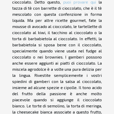
cioccolato. Detto questo,
puoi provare qui
la
tazza di tè con barrette di cioccolato, che è il tè
mescolato con questa confenzione in forma
liquida. Ma per altre ricette gourmet, fate la
mousse di avocado al cioccolato, le tartellette di
cioccolato al kiwi, il tacchino al cioccolato o la
torta di barbabietola al cioccolato. In effetti, la
barbabietola si sposa bene con il cioccolato,
specialmente quando viene usata nel fudge al
cioccolato o nei brownies. I gamberi possono
anche essere aggiunti ai piatti di cioccolato. La
miscela agrodolce è a volte una pura delizia per
la lingua. Rivestite semplicemente i vostri
spiedini di gamberi con la salsa al cioccolato,
insieme ad alcune spezie e cipolle. Il tono acido
del frutto della passione è anche molto
piacevole quando si aggiunge il cioccolato
bianco. Le torte di semolino, la torta di meringa,
la cheesecake bianca associate a questo frutto,