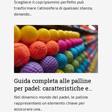
ogni stanza
Scegliere il copripiumino perfetto può
trasformare l’atmosfera di qualsiasi stanza,
donando...
Guida completa alle palline
per padel: caratteristiche e
consigli di scelta
Nel dinamico mondo del padel, le palline
rappresentano un elemento chiave per
assicurare una...