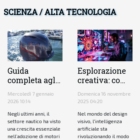
SCIENZA / ALTA TECNOLOGIA
Guida
Esplorazione
completa agli
creativa: come
ultimi modelli
l'AI trasforma
Mercoledì 7 gennaio
Domenica 16 novembre
di motori
la
2026 10:14
2025 04:20
elettrici per
progettazione
Negli ultimi anni, il
Nel mondo del design
barche
visuale?
settore nautico ha visto
visivo, l'intelligenza
una crescita essenziale
artificiale sta
nell’adozione di motori
rivoluzionando il modo