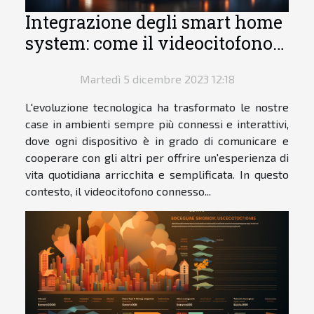
Integrazione degli smart home
system: come il videocitofono
connesso si interfaccia con
Martedì 5 dicembre 2023 12:18
altri dispositivi intelligenti
L'evoluzione tecnologica ha trasformato le nostre
case in ambienti sempre più connessi e interattivi,
dove ogni dispositivo è in grado di comunicare e
cooperare con gli altri per offrire un'esperienza di
vita quotidiana arricchita e semplificata. In questo
contesto, il videocitofono connesso...