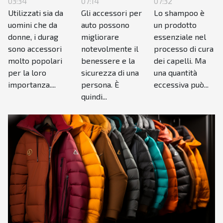
in questo
nuova
per la cura
03:34
07:14
07:32
Utilizzati sia da
Gli accessori per
Lo shampoo è
accessorio
auto?
dei capelli
uomini che da
auto possono
un prodotto
di moda?
?
donne, i durag
migliorare
essenziale nel
sono accessori
notevolmente il
processo di cura
molto popolari
benessere e la
dei capelli. Ma
per la loro
sicurezza di una
una quantità
importanza....
persona. È
eccessiva può...
quindi...