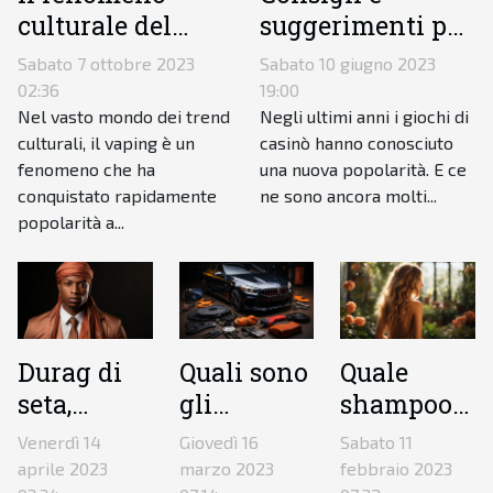
culturale del
suggerimenti per
vaping: tra moda
massimizzare le
Sabato 7 ottobre 2023
Sabato 10 giugno 2023
e consapevolezza
vincite alle slot
02:36
19:00
dei rischi
machine
Nel vasto mondo dei trend
Negli ultimi anni i giochi di
culturali, il vaping è un
casinò hanno conosciuto
fenomeno che ha
una nuova popolarità. E ce
conquistato rapidamente
ne sono ancora molti...
popolarità a...
Durag di
Quali sono
Quale
seta,
gli
shampoo
perché
accessori
naturale
Venerdì 14
Giovedì 16
Sabato 11
investire
per una
utilizzare
aprile 2023
marzo 2023
febbraio 2023