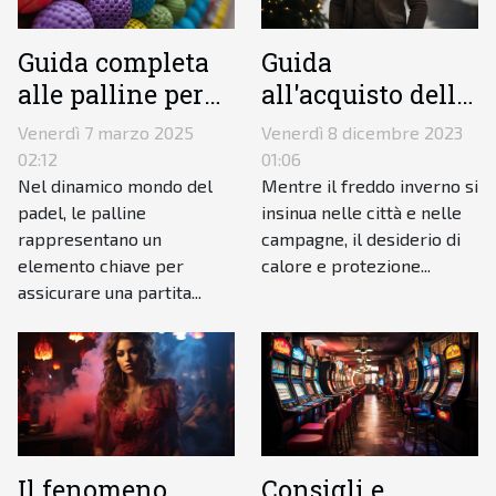
Guida
Guida completa
all'acquisto delle
alle palline per
tute invernali da
padel:
Venerdì 8 dicembre 2023
Venerdì 7 marzo 2025
uomo: comfort,
caratteristiche e
01:06
02:12
stile e
consigli di scelta
Mentre il freddo inverno si
Nel dinamico mondo del
insinua nelle città e nelle
padel, le palline
funzionalità
campagne, il desiderio di
rappresentano un
calore e protezione...
elemento chiave per
assicurare una partita...
Il fenomeno
Consigli e