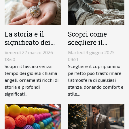
La storia e il
Scopri come
significato dei
scegliere il
gioielli chiama
copripiumino
Venerdì 27 marzo 2026
Martedì 3 giugno 2025
angeli
perfetto per ogni
18:40
09:51
stanza
Scopri il fascino senza
Scegliere il copripiumino
tempo dei gioielli chiama
perfetto può trasformare
angeli, ornamenti ricchi di
l’atmosfera di qualsiasi
storia e profondi
stanza, donando comfort e
significati...
stile...