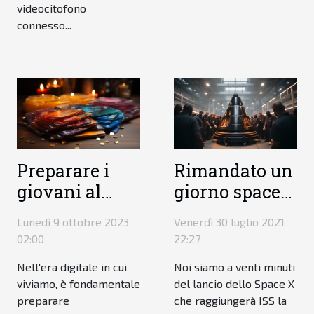
videocitofono
connesso...
Preparare i
Rimandato un
giovani al
giorno spacex
mondo
da finalmente
Lunedì 9 ottobre 2023
Venerdì 30 luglio 2021
digitale:
il via
02:00
22:27
lezioni di
Nell'era digitale in cui
Noi siamo a venti minuti
economia
viviamo, è fondamentale
del lancio dello Space X
personale e
preparare
che raggiungerà ISS la