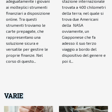
l'uso delle
adeguatamente i giovani
stazione internazionale
carte
ai molteplici strumenti
trovata a 400 chilometri
finanziari a disposizione
della terra; nel quale si
prepagate
online. Tra questi
trova due Americani
strumenti troviamo le
della NASA
carte prepagate, che
ovviamente, un
rappresentano una
Giapponese che fa
soluzione sicura e
adesso il suo terzo
versatile per gestire le
viaggio a bordo del
proprie finanze. Nel
dispositivo del genere e
corso di questo...
poi il...
VARIE