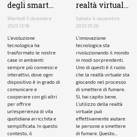
degli smart
realtà virtuale
home system:
nel processo
Martedì 5 dicembre
Sabato 4 novembre
come il
di smettere di
2023 12:18
2023 01:26
videocitofono
fumare
L'evoluzione
L'innovazione
connesso si
tecnologica ha
tecnologica sta
interfaccia
trasformato le nostre
rivoluzionando il mondo
con altri
case in ambienti
in modi sorprendenti.
dispositivi
sempre più connessi e
Uno di questi è il ruolo
interattivi, dove ogni
che la realtà virtuale sta
intelligenti
dispositivo è in grado di
giocando nel processo
comunicare e
di smettere di fumare.
cooperare con gli altri
Sì, hai capito bene.
per offrire
L'utilizzo della realtà
un'esperienza di vita
virtuale può
quotidiana arricchita e
effettivamente aiutare
semplificata. In questo
le persone a smettere
contesto, il
di fumare. Questo...